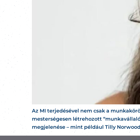
Az MI terjedésével nem csak a munkakörök 
mesterségesen létrehozott “munkavállalók
megjelenése – mint például Tilly Norwood, a