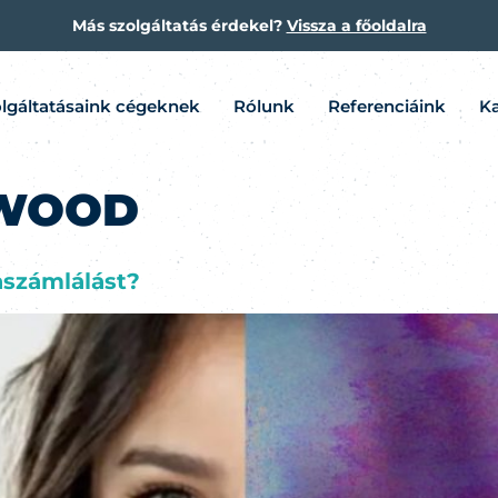
Más szolgáltatás érdekel?
Vissza a főoldalra
lgáltatásaink cégeknek
Rólunk
Referenciáink
Ka
RWOOD
zaszámlálást?