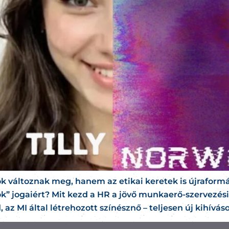
változnak meg, hanem az etikai keretek is újraformáló
” jogaiért? Mit kezd a HR a jövő munkaerő-szervezési
z MI által létrehozott színésznő – teljesen új kihívások 