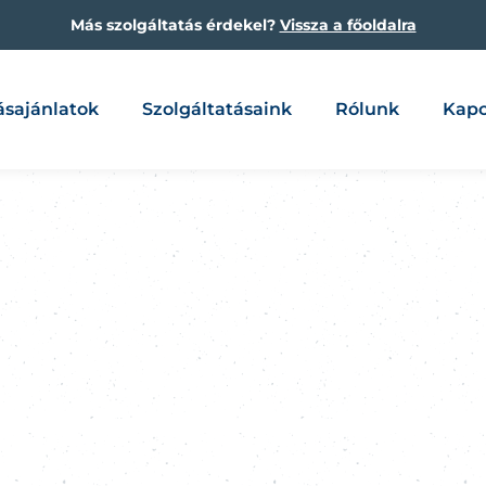
Más szolgáltatás érdekel?
Vissza a főoldalra
ásajánlatok
Szolgáltatásaink
Rólunk
Kapc